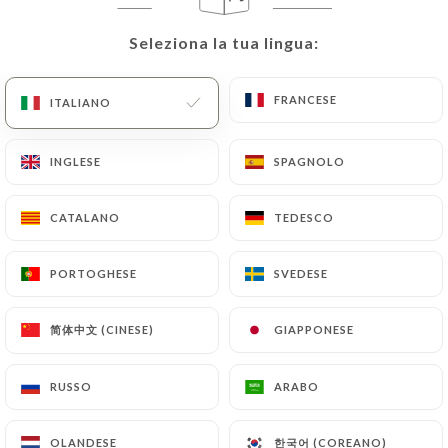
Seleziona la tua lingua:
Seleziona la tua lingua:
FRANCESE
FRANCESE
ITALIANO
ITALIANO
INGLESE
INGLESE
SPAGNOLO
SPAGNOLO
CATALANO
CATALANO
TEDESCO
TEDESCO
RECENSIONE 13
RESTAURANT ITALIEN
PORTOGHESE
PORTOGHESE
SVEDESE
SVEDESE
197 Rue De Grenelle
75007 Paris France
简体中文 (CINESE)
简体中文 (CINESE)
GIAPPONESE
GIAPPONESE
RUSSO
RUSSO
ARABO
ARABO
Chi siamo?
한국어 (COREANO)
한국어 (COREANO)
OLANDESE
OLANDESE