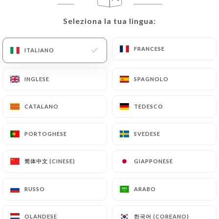
Seleziona la tua lingua:
Seleziona la tua lingua:
FRANCESE
FRANCESE
ITALIANO
ITALIANO
INGLESE
INGLESE
SPAGNOLO
SPAGNOLO
CATALANO
CATALANO
TEDESCO
TEDESCO
RECENSIONE 13
RESTAURANT ITALIEN
PORTOGHESE
PORTOGHESE
SVEDESE
SVEDESE
197 Rue De Grenelle
75007 Paris France
简体中文 (CINESE)
简体中文 (CINESE)
GIAPPONESE
GIAPPONESE
RUSSO
RUSSO
ARABO
ARABO
Chi siamo?
한국어 (COREANO)
한국어 (COREANO)
OLANDESE
OLANDESE