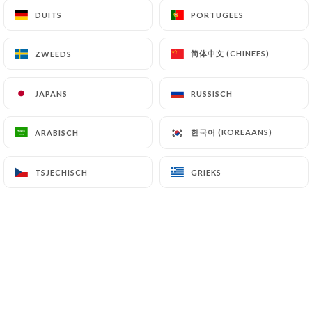
DUITS
DUITS
PORTUGEES
PORTUGEES
简体中文 (CHINEES)
简体中文 (CHINEES)
ZWEEDS
ZWEEDS
JAPANS
JAPANS
RUSSISCH
RUSSISCH
한국어 (KOREAANS)
한국어 (KOREAANS)
ARABISCH
ARABISCH
TSJECHISCH
TSJECHISCH
GRIEKS
GRIEKS