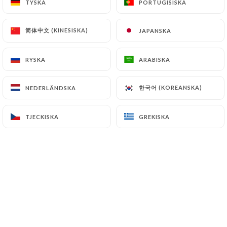
TYSKA
TYSKA
PORTUGISISKA
PORTUGISISKA
简体中文 (KINESISKA)
简体中文 (KINESISKA)
JAPANSKA
JAPANSKA
RYSKA
RYSKA
ARABISKA
ARABISKA
한국어 (KOREANSKA)
한국어 (KOREANSKA)
NEDERLÄNDSKA
NEDERLÄNDSKA
TJECKISKA
TJECKISKA
GREKISKA
GREKISKA