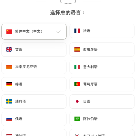
菜单
ZH
选择您的语言：
选择您的语言：
法语
法语
简体中文（中文）
简体中文（中文）
英语
英语
西班牙语
西班牙语
/
主页
评价
评价
加泰罗尼亚语
加泰罗尼亚语
意大利语
意大利语
德语
德语
葡萄牙语
葡萄牙语
瑞典语
瑞典语
日语
日语
13 Uniiti 评论
4.1 / 5
俄语
俄语
阿拉伯语
阿拉伯语
评论已核实，100% 真实。
荷兰语
荷兰语
한국어（韩语）
한국어（韩语）