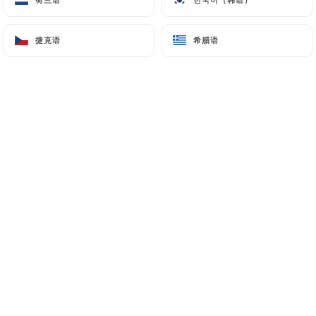
捷克语
捷克语
希腊语
希腊语
Elizabeth B. 已评分
E
5/5
01/01/2025
•
09:39
José C. 已评分
J
5/5
01/01/2025
•
05:11
Shaun M. 已评分
S
2/5
It was just not good enough when it comes
to our order (I don’t speak for others). The
calamari was rubber, food was served cold.
Staff members are very friendly tho.