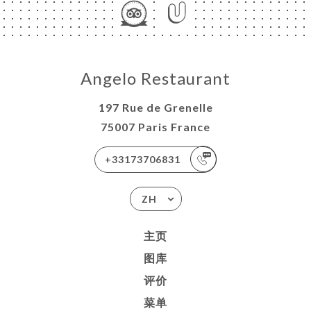
Angelo Restaurant
197 Rue de Grenelle
75007 Paris France
+33173706831
ZH
主页
图库
评价
菜单