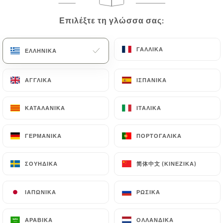
EL
ΜΕΝΟΎ
Επιλέξτε τη γλώσσα σας:
Επιλέξτε τη γλώσσα σας:
ΓΑΛΛΙΚΆ
ΓΑΛΛΙΚΆ
ΕΛΛΗΝΙΚΆ
ΕΛΛΗΝΙΚΆ
ΑΓΓΛΙΚΆ
ΑΓΓΛΙΚΆ
ΙΣΠΑΝΙΚΆ
ΙΣΠΑΝΙΚΆ
/
ΑΡΧΙΚΉ
ΚΡΙΤΙΚΈΣ
Κριτικές
ΚΑΤΑΛΑΝΙΚΆ
ΚΑΤΑΛΑΝΙΚΆ
ΙΤΑΛΙΚΆ
ΙΤΑΛΙΚΆ
ΓΕΡΜΑΝΙΚΆ
ΓΕΡΜΑΝΙΚΆ
ΠΟΡΤΟΓΑΛΙΚΆ
ΠΟΡΤΟΓΑΛΙΚΆ
简体中文 (ΚΙΝΈΖΙΚΑ)
简体中文 (ΚΙΝΈΖΙΚΑ)
ΣΟΥΗΔΙΚΆ
ΣΟΥΗΔΙΚΆ
13 κριτικές για Uniiti
4.1 / 5
ΙΑΠΩΝΙΚΆ
ΙΑΠΩΝΙΚΆ
ΡΩΣΙΚΆ
ΡΩΣΙΚΆ
100% αληθινές, επαληθευμένες κριτικές.
ΑΡΑΒΙΚΆ
ΑΡΑΒΙΚΆ
ΟΛΛΑΝΔΙΚΆ
ΟΛΛΑΝΔΙΚΆ