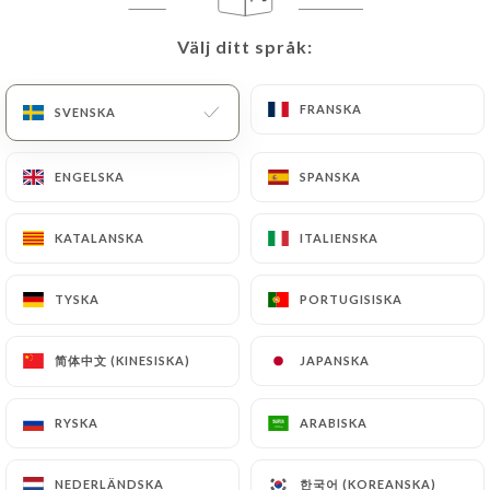
Välj ditt språk:
Välj ditt språk:
FRANSKA
FRANSKA
SVENSKA
SVENSKA
ENGELSKA
ENGELSKA
SPANSKA
SPANSKA
KATALANSKA
KATALANSKA
ITALIENSKA
ITALIENSKA
13 OMDÖME
RESTAURANT ITALIEN
TYSKA
TYSKA
PORTUGISISKA
PORTUGISISKA
197 Rue De Grenelle
75007 Paris France
简体中文 (KINESISKA)
简体中文 (KINESISKA)
JAPANSKA
JAPANSKA
RYSKA
RYSKA
ARABISKA
ARABISKA
Vilka är vi?
한국어 (KOREANSKA)
한국어 (KOREANSKA)
NEDERLÄNDSKA
NEDERLÄNDSKA