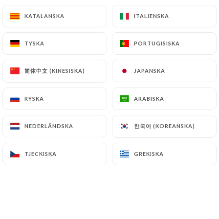
Penne Al Pesto Genovese
KATALANSKA
KATALANSKA
ITALIENSKA
ITALIENSKA
Penne au pesto (basilic, ail, pignons, parmesan et
huile d’olive)
TYSKA
TYSKA
PORTUGISISKA
PORTUGISISKA
14.00€
Rigatoni Alla Norma Estracciatela
简体中文 (KINESISKA)
简体中文 (KINESISKA)
JAPANSKA
JAPANSKA
Rigatoni, aubergine, vin blanc, sauce tomate,
basilic et parmesan
RYSKA
RYSKA
ARABISKA
ARABISKA
15.50€
한국어 (KOREANSKA)
한국어 (KOREANSKA)
NEDERLÄNDSKA
NEDERLÄNDSKA
Tagliatelle Crema Di Tartufo Al Limone
Tagliatelle à la crème de truffe citronnée
TJECKISKA
TJECKISKA
GREKISKA
GREKISKA
18.50€
Linguine Carbonara
Linguine, guanciale (porc séché aux herbes), jaune
d’œuf et parmesan