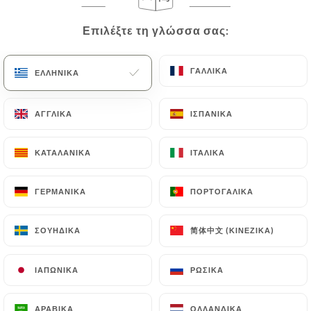
Επιλέξτε τη γλώσσα σας:
Επιλέξτε τη γλώσσα σας:
ΓΑΛΛΙΚΆ
ΓΑΛΛΙΚΆ
ΕΛΛΗΝΙΚΆ
ΕΛΛΗΝΙΚΆ
ΑΓΓΛΙΚΆ
ΑΓΓΛΙΚΆ
ΙΣΠΑΝΙΚΆ
ΙΣΠΑΝΙΚΆ
ΚΑΤΑΛΑΝΙΚΆ
ΚΑΤΑΛΑΝΙΚΆ
ΙΤΑΛΙΚΆ
ΙΤΑΛΙΚΆ
13 ΑΞΙΟΛΌΓΗΣΗ
RESTAURANT ITALIEN
ΓΕΡΜΑΝΙΚΆ
ΓΕΡΜΑΝΙΚΆ
ΠΟΡΤΟΓΑΛΙΚΆ
ΠΟΡΤΟΓΑΛΙΚΆ
197 Rue De Grenelle
75007 Paris France
简体中文 (ΚΙΝΈΖΙΚΑ)
简体中文 (ΚΙΝΈΖΙΚΑ)
ΣΟΥΗΔΙΚΆ
ΣΟΥΗΔΙΚΆ
ΙΑΠΩΝΙΚΆ
ΙΑΠΩΝΙΚΆ
ΡΩΣΙΚΆ
ΡΩΣΙΚΆ
Ποιοι είμαστε;
ΑΡΑΒΙΚΆ
ΑΡΑΒΙΚΆ
ΟΛΛΑΝΔΙΚΆ
ΟΛΛΑΝΔΙΚΆ