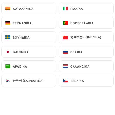
Penne Al Pesto Genovese
ΚΑΤΑΛΑΝΙΚΆ
ΚΑΤΑΛΑΝΙΚΆ
ΙΤΑΛΙΚΆ
ΙΤΑΛΙΚΆ
Penne au pesto (basilic, ail, pignons, parmesan et
huile d’olive)
ΓΕΡΜΑΝΙΚΆ
ΓΕΡΜΑΝΙΚΆ
ΠΟΡΤΟΓΑΛΙΚΆ
ΠΟΡΤΟΓΑΛΙΚΆ
14.00€
Rigatoni Alla Norma Estracciatela
简体中文 (ΚΙΝΈΖΙΚΑ)
简体中文 (ΚΙΝΈΖΙΚΑ)
ΣΟΥΗΔΙΚΆ
ΣΟΥΗΔΙΚΆ
Rigatoni, aubergine, vin blanc, sauce tomate,
basilic et parmesan
ΙΑΠΩΝΙΚΆ
ΙΑΠΩΝΙΚΆ
ΡΩΣΙΚΆ
ΡΩΣΙΚΆ
15.50€
ΑΡΑΒΙΚΆ
ΑΡΑΒΙΚΆ
ΟΛΛΑΝΔΙΚΆ
ΟΛΛΑΝΔΙΚΆ
Tagliatelle Crema Di Tartufo Al Limone
Tagliatelle à la crème de truffe citronnée
한국어 (ΚΟΡΕΆΤΙΚΑ)
한국어 (ΚΟΡΕΆΤΙΚΑ)
ΤΣΈΧΙΚΑ
ΤΣΈΧΙΚΑ
18.50€
Linguine Carbonara
Linguine, guanciale (porc séché aux herbes), jaune
d’œuf et parmesan